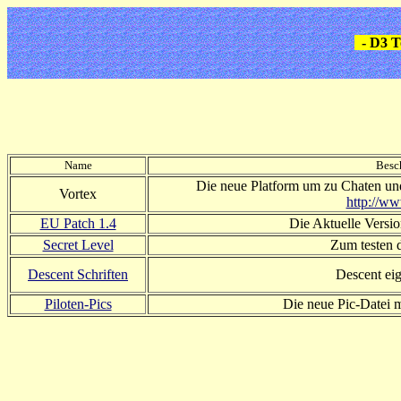
- D3 T
Name
Besc
Die neue Platform um zu Chaten und 
Vortex
http://ww
EU Patch 1.4
Die Aktuelle Versi
Secret Level
Zum testen d
Descent Schriften
Descent eig
Piloten-Pics
Die neue Pic-Datei m